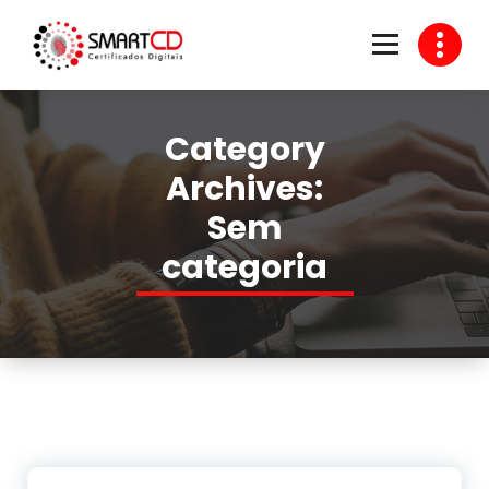
Skip
to
content
Venda de Certificado Digital
Category
Archives:
Sem
categoria