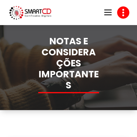
Skip
to
content
Venda de Certificado Digital
NOTAS E
CONSIDERA
ÇÕES
IMPORTANTE
S