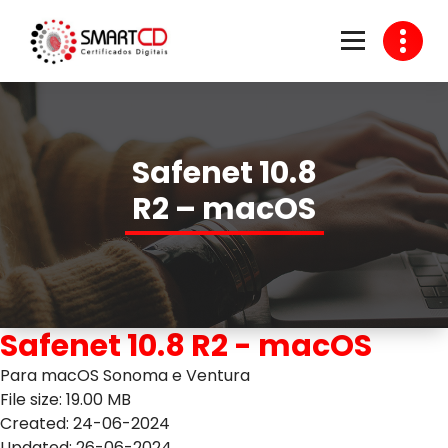
Skip
to
content
Venda de Certificado Digital
Safenet 10.8
R2 – macOS
Safenet 10.8 R2 - macOS
Para macOS Sonoma e Ventura
File size: 19.00 MB
Created: 24-06-2024
Updated: 26-06-2024