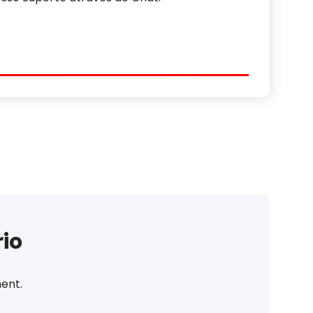
io
ent.