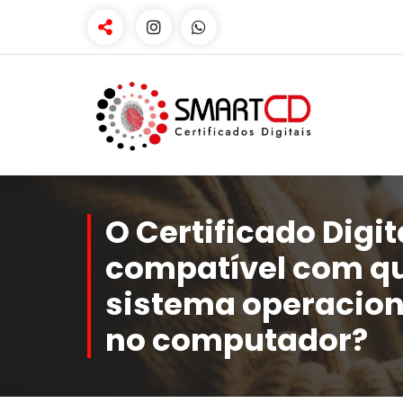
Skip
to
content
Venda de Certificado Digital
O Certificado Digit
compatível com q
sistema operacion
no computador?