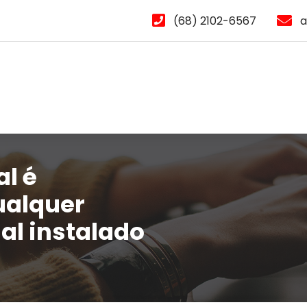
(68) 2102-6567
a
al é
ualquer
al instalado