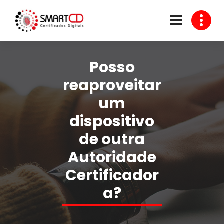
Skip
to
content
Venda de Certificado Digital
Posso
reaproveitar
um
dispositivo
de outra
Autoridade
Certificador
a?